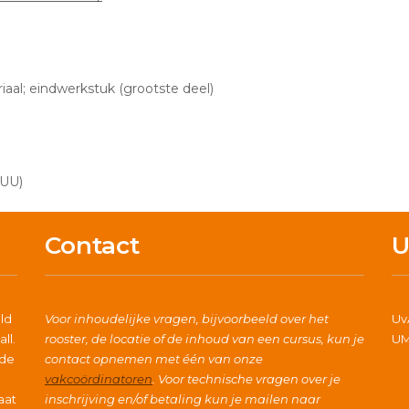
iaal; eindwerkstuk (grootste deel)
(UU)
Contact
U
ld
Voor inhoudelijke vragen, bijvoorbeeld over het
Uv
ll.
rooster, de locatie of de inhoud van een cursus, kun je
UM
nde
contact opnemen met één van onze
vakcoördinatoren
. Voor technische vragen over je
aat
inschrijving en/of betaling kun je mailen naar