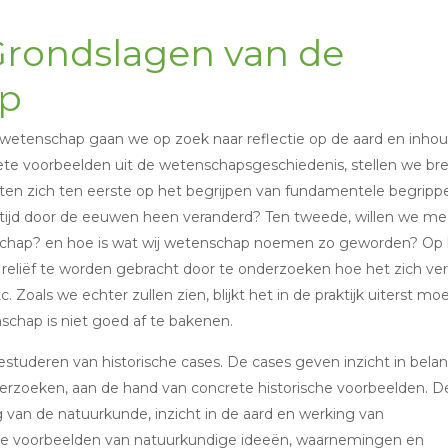
Grondslagen van de
p
wetenschap gaan we op zoek naar reflectie op de aard en inho
e voorbeelden uit de wetenschapsgeschiedenis, stellen we br
chten zich ten eerste op het begrijpen van fundamentele begripp
n tijd door de eeuwen heen veranderd? Ten tweede, willen we me
chap? en hoe is wat wij wetenschap noemen zo geworden? Op 
reliëf te worden gebracht door te onderzoeken hoe het zich ve
Zoals we echter zullen zien, blijkt het in de praktijk uiterst moei
chap is niet goed af te bakenen.
studeren van historische cases. De cases geven inzicht in belan
rzoeken, aan de hand van concrete historische voorbeelden. D
 van de natuurkunde, inzicht in de aard en werking van
jke voorbeelden van natuurkundige ideeën, waarnemingen en