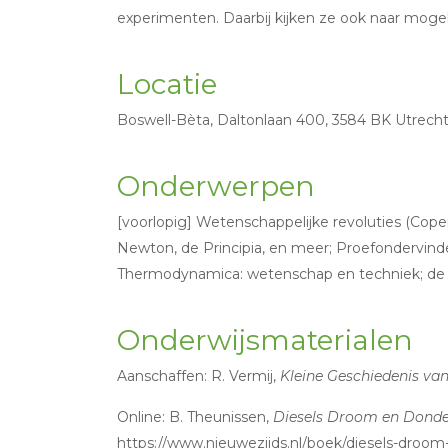
experimenten. Daarbij kijken ze ook naar mogeli
Locatie
Boswell-Bèta, Daltonlaan 400, 3584 BK Utrech
Onderwerpen
[voorlopig] Wetenschappelijke revoluties (Coper
Newton, de Principia, en meer; Proefondervinde
Thermodynamica: wetenschap en techniek; de V
Onderwijsmaterialen
Aanschaffen: R. Vermij,
Kleine Geschiedenis va
Online: B. Theunissen,
Diesels Droom en Donder
https://www.nieuwezijds.nl/boek/diesels-droom-