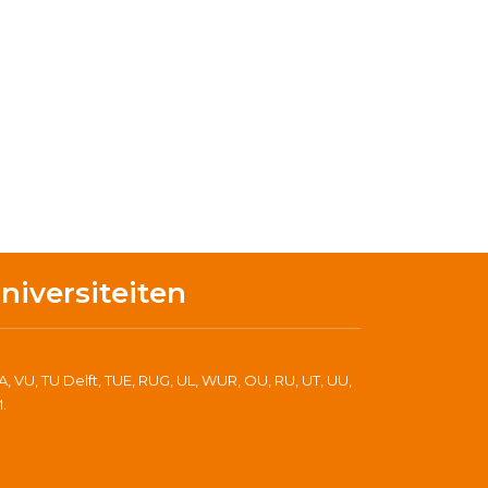
niversiteiten
A, VU, TU Delft, TUE, RUG, UL, WUR, OU, RU, UT, UU,
.