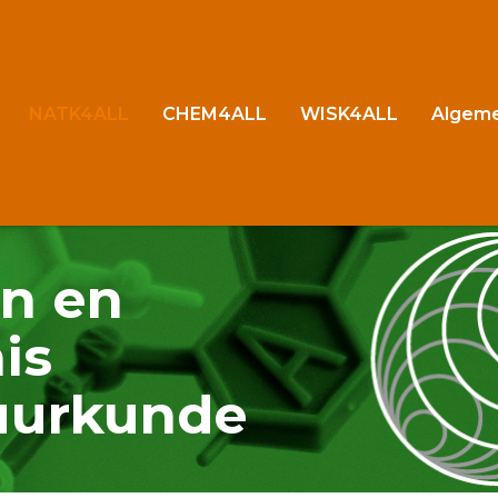
NATK4ALL
CHEM4ALL
WISK4ALL
Algem
n en
is
uurkunde