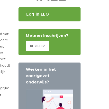
Log in ELO
ud van
Meteen inschrijven?
edere
en,
KLIK HIER
er
het
rhoudt
Werken in het
lijk
voortgezet
onderwijs?
grijke
e