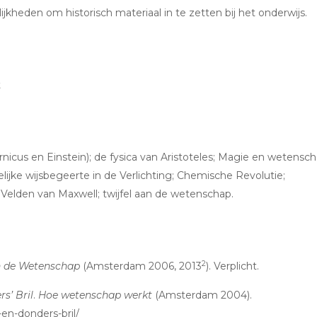
jkheden om historisch materiaal in te zetten bij het onderwijs.
t
nicus en Einstein); de fysica van Aristoteles; Magie en wetensch
lijke wijsbegeerte in de Verlichting; Chemische Revolutie;
elden van Maxwell; twijfel aan de wetenschap.
2
n de Wetenschap
(Amsterdam 2006, 2013
). Verplicht.
s’ Bril
.
Hoe wetenschap werkt
(Amsterdam 2004).
en-donders-bril/