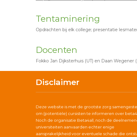
Tentaminering
Opdrachten bij elk college; presentatie lesmater
Docenten
Fokko Jan Dijksterhuis (UT) en Daan Wegener 
Disclaimer
Deze website is met de grootste zorg samengeste
om (potentiële) cursisten te informeren over beta4a
Noch de organisatie Beta4all, noch de deelneme
universiteiten aanvaarden echter enige
aansprakelijkheid voor eventuele schade die ontst