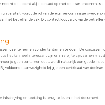
en neemt de docent altijd contact op met de examencommissie.
een universiteit, wordt de rol van de examencommissie overgen
an het betreffende vak. Dit contact loopt altijd via de betreffe
ing
rsussen deel te nemen zonder tentamen te doen. De cursussen 
s het kan heel interessant zijn om hierbij te zijn, samen met 
nneer je geen tentamen doet, wordt natuurlijk een goede inzet
ij voldoende aanwezigheid krijg je een certificaat van deelna
 infschrijving en toetsing is terug te lezen in het document