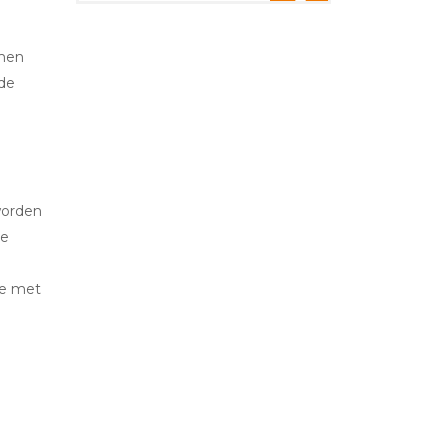
omen
nde
worden
de
me met