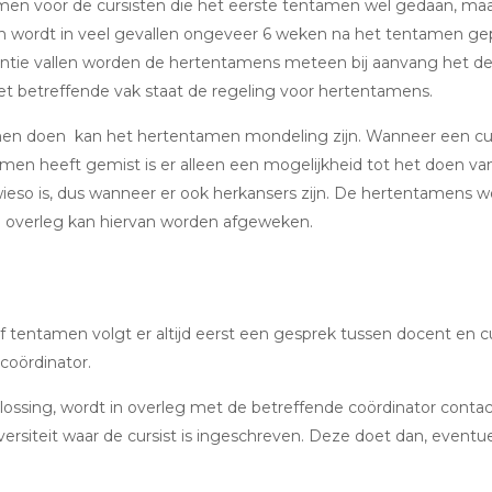
tamen voor de cursisten die het eerste tentamen wel gedaan, maa
 wordt in veel gevallen ongeveer 6 weken na het tentamen ge
ntie vallen worden de hertentamens meteen bij aanvang het d
et betreffende vak staat de regeling voor hertentamens.
tamen doen kan het hertentamen mondeling zijn. Wanneer een cur
amen heeft gemist is er alleen een mogelijkheid tot het doen va
so is, dus wanneer er ook herkansers zijn. De hertentamens 
in overleg kan hiervan worden afgeweken.
of tentamen volgt er altijd eerst een gesprek tussen docent en cu
coördinator.
lossing, wordt in overleg met de betreffende coördinator contac
iteit waar de cursist is ingeschreven. Deze doet dan, eventu