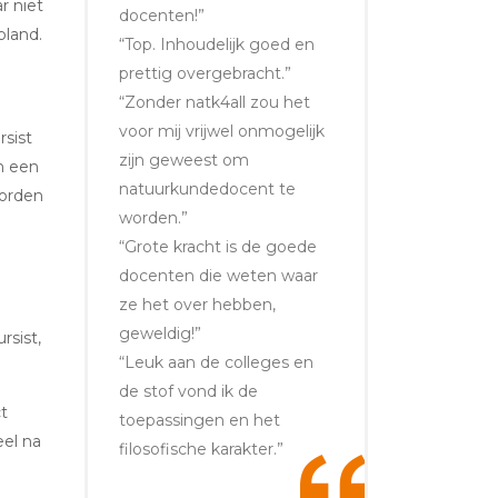
r niet
docenten!”
pland.
“Top. Inhoudelijk goed en
e
prettig overgebracht.”
“Zonder natk4all zou het
voor mij vrijwel onmogelijk
sist
zijn geweest om
n een
natuurkundedocent te
worden
worden.”
“Grote kracht is de goede
docenten die weten waar
ze het over hebben,
geweldig!”
rsist,
“Leuk aan de colleges en
de stof vond ik de
t
toepassingen en het
eel na
filosofische karakter.”